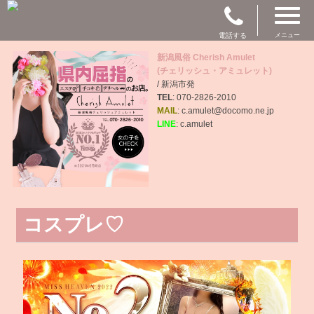
電話する
メニュー
新潟風俗 Cherish Amulet
(チェリッシュ・アミュレット)
/ 新潟市発
TEL
: 070-2826-2010
MAIL
: c.amulet@docomo.ne.jp
LINE
: c.amulet
コスプレ♡