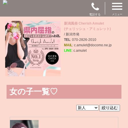
電話する
メニュー
新潟風俗 Cherish Amulet
(チェリッシュ・アミュレット)
/ 新潟市発
TEL
: 070-2826-2010
MAIL
: c.amulet@docomo.ne.jp
LINE
: c.amulet
女の子一覧♡