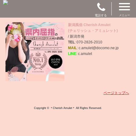
電話する
メニュー
新潟風俗 Cherish Amulet
(チェリッシュ・アミュレット)
/ 新潟市発
TEL
: 070-2826-2010
MAIL
: c.amulet@docomo.ne.jp
LINE
: c.amulet
ページトップへ
Copyright © ＊Cherish Amulet＊ All Rights Reserved.