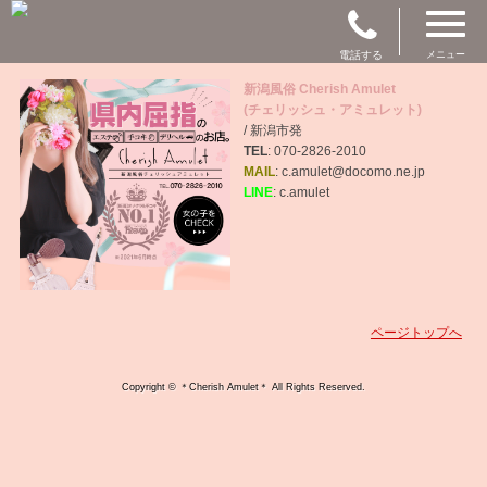
電話する
メニュー
新潟風俗 Cherish Amulet
(チェリッシュ・アミュレット)
/ 新潟市発
TEL
: 070-2826-2010
MAIL
: c.amulet@docomo.ne.jp
LINE
: c.amulet
ページトップへ
Copyright © ＊Cherish Amulet＊ All Rights Reserved.