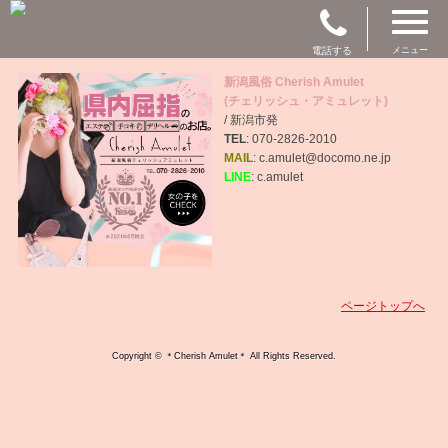
電話する
メニュー
新潟風俗 Cherish Amulet
(チェリッシュ・アミュレット)
/ 新潟市発
TEL
: 070-2826-2010
MAIL
: c.amulet@docomo.ne.jp
LINE
: c.amulet
ページトップへ
Copyright © ＊Cherish Amulet＊ All Rights Reserved.