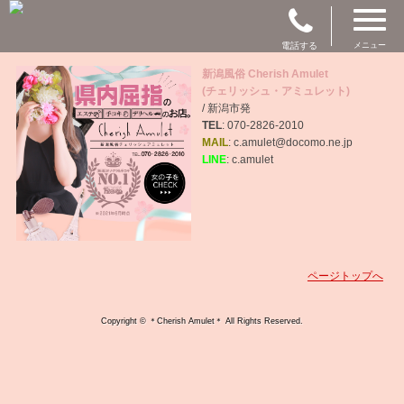
電話する
メニュー
新潟風俗 Cherish Amulet
(チェリッシュ・アミュレット)
/ 新潟市発
TEL
: 070-2826-2010
MAIL
: c.amulet@docomo.ne.jp
LINE
: c.amulet
ページトップへ
Copyright © ＊Cherish Amulet＊ All Rights Reserved.